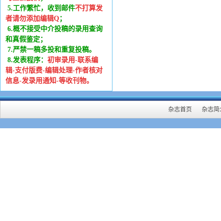
5.工作繁忙，收到邮件
不打算发
者请勿添加编辑Q
；
6
.
概不接受中介投稿的录用查询
和真假鉴定；
7.严禁一稿多投和重复投稿。
8.发表程序：
初审录用-联系编
辑-支付版费-编辑处理-作者核对
信息-发录用通知-等收刊物。
杂志首页
杂志简