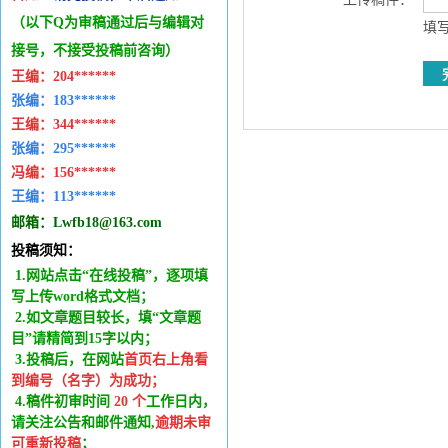
（以下Q为审稿通过后与编辑
对
填写
接号，不接受投稿前咨询）
王编：
204******
张编：183******
王编：
344******
张编：295******
冯编：
156******
王编：
113******
邮箱：
Lwfb18@163.com
投稿须知：
1.网站点击“在线投稿”，逐项填
写上传word格式文档；
2.如文章题目较长，填“文章题
目”请精简到15字以内；
3.投稿后，在网站
首页右上角看
到编号（名字）为成功
；
4.稿件
初审时间
20
个
工作日内
，
请关注公告和邮件通知,
逾期未审
可重新投稿
；