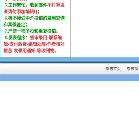
5.工作繁忙，收到邮件
不打算发
者请勿添加编辑Q
；
6
.
概不接受中介投稿的录用查询
和真假鉴定；
7.严禁一稿多投和重复投稿。
8.发表程序：
初审录用-联系编
辑-支付版费-编辑处理-作者核对
信息-发录用通知-等收刊物。
杂志首页
杂志简