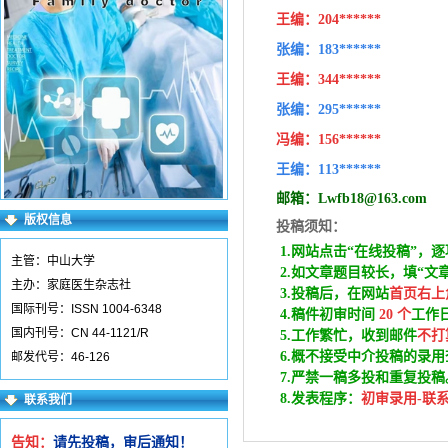
王编：
204******
张编：183******
王编：
344******
张编：295******
冯编：
156******
王编：
113******
邮箱：
Lwfb18@163.com
版权信息
投稿须知：
1.网站点击“在线投稿”，逐
主管：中山大学
2.如文章题目较长，填“文
主办：家庭医生杂志社
3.投稿后，在网站
首页右上
国际刊号：ISSN 1004-6348
4.稿件
初审时间
20
个
工作
国内刊号：CN 44-1121/R
5.工作繁忙，收到邮件
不打
6
.
概不接受中介投稿的录用
邮发代号：46-126
7.严禁一稿多投和重复投稿
8.发表程序：
初审录用-联
联系我们
告知：
请先投稿，审后通知！