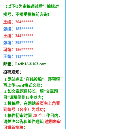
（以下Q为审稿通过后与编辑
对
接号，不接受投稿前咨询）
王编：
204******
张编：183******
王编：
344******
张编：295******
冯编：
156******
王编：
113******
邮箱：
Lwfb18@163.com
投稿须知：
1.网站点击“在线投稿”，逐项填
写上传word格式文档；
2.如文章题目较长，填“文章题
目”请精简到15字以内；
3.投稿后，在网站
首页右上角看
到编号（名字）为成功
；
4.稿件
初审时间
20
个
工作日内
，
请关注公告和邮件通知,
逾期未审
可重新投稿
；