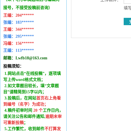
接号，不接受投稿前咨询）
填写
王编：
204******
张编：183******
王编：
344******
张编：295******
冯编：
156******
王编：
113******
邮箱：
Lwfb18@163.com
投稿须知：
1.网站点击“在线投稿”，逐项填
写上传word格式文档；
2.如文章题目较长，填“文章题
目”请精简到15字以内；
3.投稿后，在网站
首页右上角看
到编号（名字）为成功
；
4.稿件
初审时间
20
个
工作日内
，
请关注公告和邮件通知,
逾期未审
可重新投稿
；
5.工作繁忙，收到邮件
不打算发