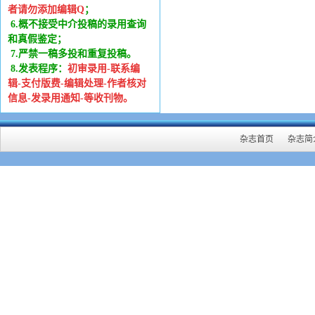
者请勿添加编辑Q
；
6
.
概不接受中介投稿的录用查询
和真假鉴定；
7.严禁一稿多投和重复投稿。
8.发表程序：
初审录用-联系编
辑-支付版费-编辑处理-作者核对
信息-发录用通知-等收刊物。
杂志首页
杂志简