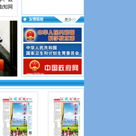
由知网
友情链接
语言简
为宜。署
出生年
）。来
对录用
，逐项
格式文
成功；
15个
，验证
网址
如