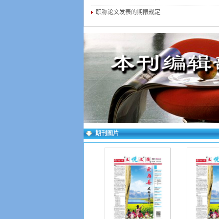
职称论文发表的期限规定
期刊图片