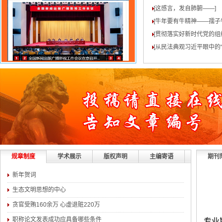
[这感言，发自肺腑——
]
[牛年要有牛精神——孺子
[贯彻落实好新时代党的组
[从民法典观习近平眼中的“
规章制度
学术展示
版权声明
主编寄语
期刊
新年贺词
生态文明思想的中心
贪官受贿160余万 心虚退赃220万
职称论文发表成功应具备哪些条件
专业