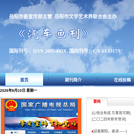
岳阳市委宣传部主管 岳阳市文学艺术界联合会主办
国际刊号：ISSN 2095-493X 国内刊号：CN 43-1517/U
首页
期刊简介
在线投稿
2026年8月10日 星期一
要闻
[心悦业有成 万事皆可期]
[二〇二四年新年贺词]
[迎着朝阳，奋进——
]