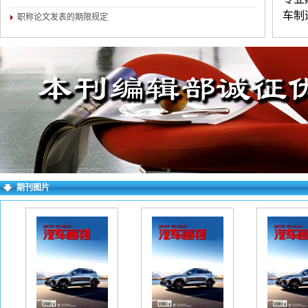
车制
职称论文发表的期限规定
导向
展等
练。
不超
民族
证无
进行
期刊图片
填写
档。
看不
字以
请填
如下