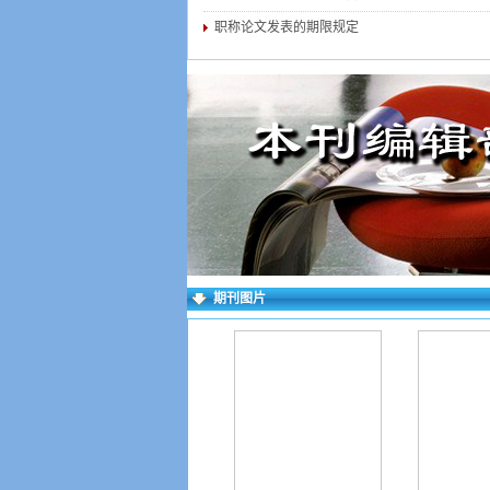
职称论文发表的期限规定
期刊图片