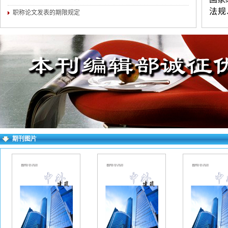
法规
职称论文发表的期限规定
全、
国学
等收
表的
位竞
晰，
（两
者附
期刊图片
学历
话）
多投
（不
要求
wo