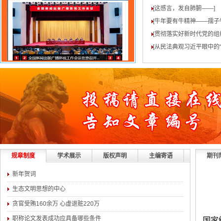
[这感言，发自肺腑——
]
[牛年要有牛精神——孺子
[贯彻落实好新时代党的组
[从民法典观习近平眼中的“
规章制度
学术展示
版权声明
主编寄语
期刊
新年贺词
生态文明思想的中心
贪官受贿160余万 心虚退赃220万
职称论文发表成功应具备哪些条件
国家