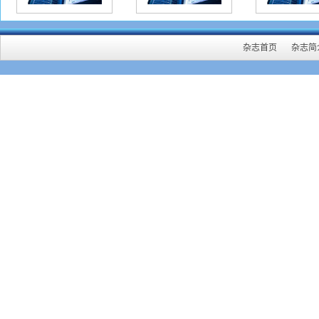
实，
则为
精简
杂志首页
杂志简
重投
写第
网址