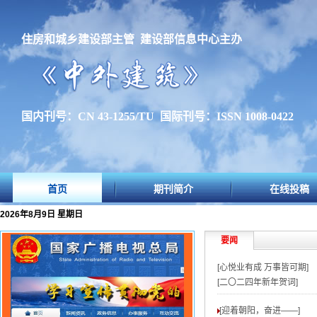
住房和城乡建设部主管 建设部信息中心主办
国内刊号：CN 43-1255/TU 国际刊号：ISSN 1008-0422
首页
期刊简介
在线投稿
2026年8月9日 星期日
要闻
[心悦业有成 万事皆可期]
[二〇二四年新年贺词]
[迎着朝阳，奋进——
]