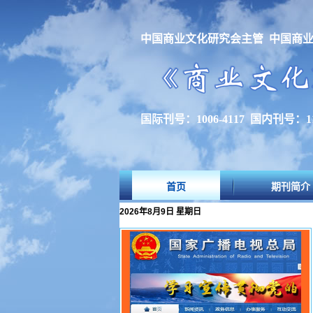
中国商业文化研究会主管 中国商
国际刊号：1006-4117 国内刊号：11-
首页
期刊简介
2026年8月9日 星期日