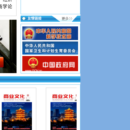
商学论
刊数据
友情链接
刊，中
论文可
聘中起
图表清
00字符
一作者
贯、学
箱和电
禁一稿
辑修改
”，按
，上传
查询核