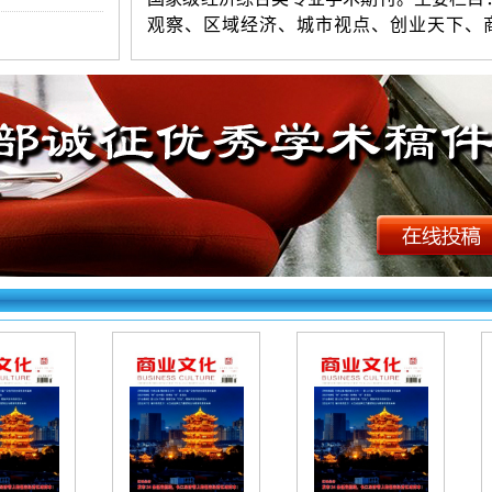
观察、区域经济、城市视点、创业天下、
道、商海文苑、学术前沿等。本刊系中国期
库、中国核心期刊（遴选）数据库等收录期
国知网数据库全文收录期刊，在本刊发表的
在职称评定、职务晋升、业绩考核及岗位竞
到重要科研认定作用。
《商业文化》投稿要求：
1.投稿要求：观点新颖，层次清楚，
晰，数据准确，语言简练。字数以4800-120
（3
版起发）为宜。署名一般不超过
3人。第
附简介（姓名、性别、出生年月、民族、籍
历、职称、研究方向、地址、邮编、邮
话）。来稿用 word 格式，保证无抄袭，严
多投。编辑部有权对录用稿件进行适当的编
（不同意者勿投）。
2.投稿方法：在网站首页点击“在线投稿
要求逐项填写（作者姓名项只填第一作者）
word格式文档。投稿后，在网站首页右上角