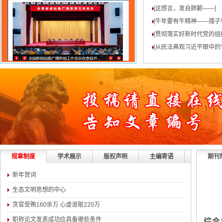
[这感言，发自肺腑——
]
[牛年要有牛精神——孺子
[贯彻落实好新时代党的组
[从民法典观习近平眼中的“
规章制度
学术展示
版权声明
主编寄语
期刊
新年贺词
生态文明思想的中心
贪官受贿160余万 心虚退赃220万
职称论文发表成功应具备哪些条件
综合