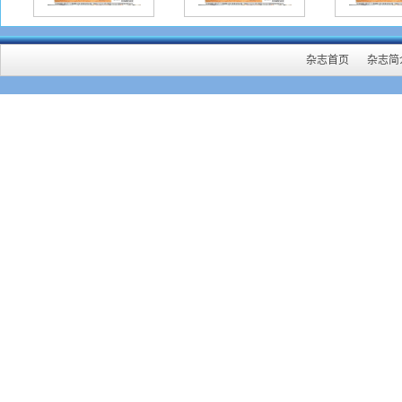
投。
写第
杂志首页
杂志简
表】