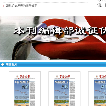
讯、
职称论文发表的期限规定
中医
称评
研认
确，
一般
出生
地址
保证
期刊图片
件进
要求
wo
看到
为失
简到