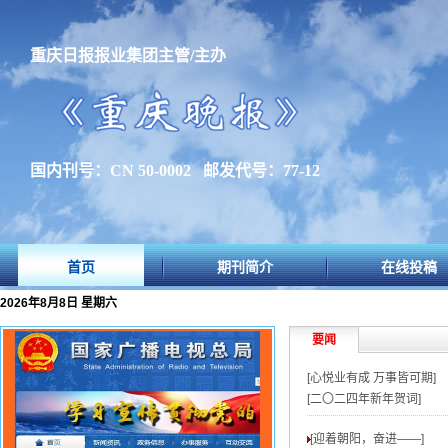
重庆日报报业集团主管/主办
国内刊号：CN 50-0002 邮发代号：77-12
首页
期刊简介
在线投稿
2026年8月8日 星期六
要闻
[心悦业有成 万事皆可期]
[二〇二四年新年贺词]
[迎着朝阳，奋进——
]