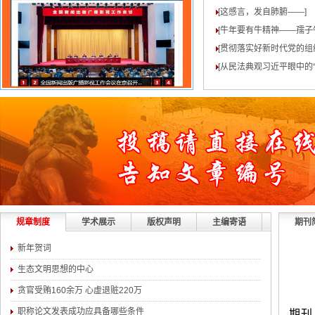
[这感言，发自肺腑——
]
[牛年要有牛精神——孺子
[贯彻落实好新时代党的组
[从民法典观习近平眼中的“
规章制度
学术展示
版权声明
主编寄语
期刊
新年贺词
生态文明思想的中心
贪官受贿160余万 心虚退赃220万
职称论文发表成功应具备哪些条件
期刊