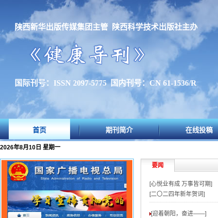
陕西新华出版传媒集团主管 陕西科学技术出版社主办
国际刊号：ISSN 2097-5775 国内刊号：CN 61-1536/R
首页
期刊简介
在线投稿
2026年8月10日 星期一
要闻
[心悦业有成 万事皆可期]
[二〇二四年新年贺词]
[迎着朝阳，奋进——
]