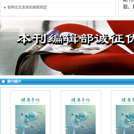
验、
职称论文发表的期限规定
医疗
练，
（4
介。
对录
求逐
右上
期刊图片
失败
一作
如下