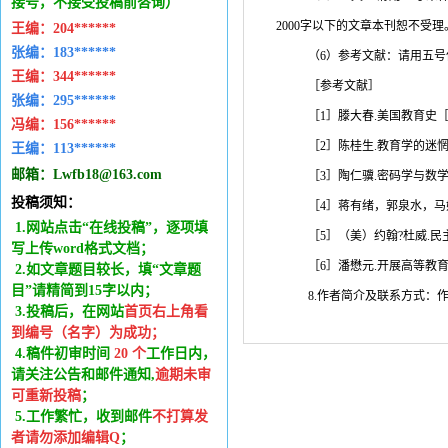
接号，不接受投稿前咨询）
2000
字以下的文章本刊恕不受理
王编：
204******
张编：183******
（
6
）参考文献：请用五号
王编：
344******
［参考文献］
张编：295******
［
1
］滕大春
.
美国教育史
冯编：
156******
［
2
］陈桂生
.
教育学的迷
王编：
113******
邮箱：
Lwfb18@163.com
［
3
］陶仁骥
.
密码学与数
投稿须知：
［
4
］蒋有绪，郭泉水，马
1.网站点击“在线投稿”，逐项填
［
5
］（美）约翰
?
杜威
.
民
写上传word格式文档；
［
6
］潘懋元
.
开展高等教
2.如文章题目较长，填“文章题
目”请精简到15字以内；
8.作者简介及联系方式：
3.投稿后，在网站
首页右上角看
到编号（名字）为成功
；
4.稿件
初审时间
20
个
工作日内
，
请关注公告和邮件通知,
逾期未审
可重新投稿
；
5.工作繁忙，收到邮件
不打算发
者请勿添加编辑Q
；