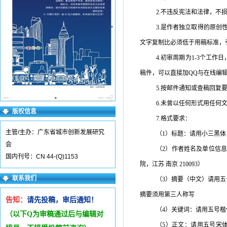
2.不违反宪法和法律，不
3.是作者独立取得的原
文字复制比必须低于用稿标准，
4.初审周期为
1-3
个工作日
稿件，可以直接加
QQ
与在线编
5.按邮件通知或查稿回复
6.未曾以任何形式用任何
版权信息
7.格式要求：
主管/主办：广东省城市创新发展研究
（
1
）标题：请用小三黑体
会
（
2
）作者姓名及单位信息
国内刊号：CN 44-(Q)1153
院，江苏 南京
210093
）
联系我们
（
3
）摘要（中文）请用五
摘要须用第三人称写
告知：
请先投稿，审后通知！
（
4
）关键词：请用五号楷
（以下Q为审稿通过后与编辑
对
（
5
）正文：请用五号宋