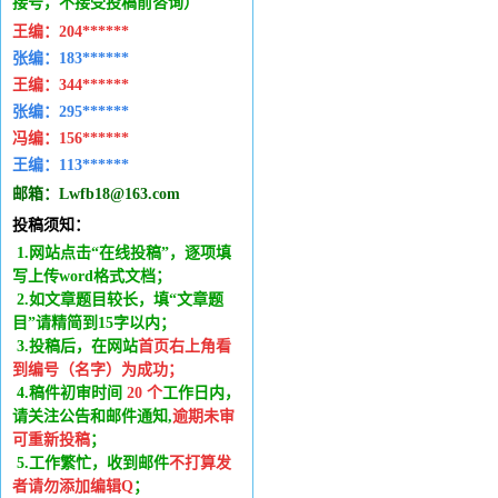
接号，不接受投稿前咨询）
王编：
204******
张编：183******
王编：
344******
张编：295******
冯编：
156******
王编：
113******
邮箱：
Lwfb18@163.com
投稿须知：
1.网站点击“在线投稿”，逐项填
写上传word格式文档；
2.如文章题目较长，填“文章题
目”请精简到15字以内；
3.投稿后，在网站
首页右上角看
到编号（名字）为成功
；
4.稿件
初审时间
20
个
工作日内
，
请关注公告和邮件通知,
逾期未审
可重新投稿
；
5.工作繁忙，收到邮件
不打算发
者请勿添加编辑Q
；