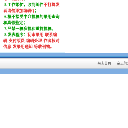
5.工作繁忙，收到邮件
不打算发
者请勿添加编辑Q
；
6
.
概不接受中介投稿的录用查询
和真假鉴定；
7.严禁一稿多投和重复投稿。
8.发表程序：
初审录用-联系编
辑-支付版费-编辑处理-作者核对
信息-发录用通知-等收刊物。
杂志首页
杂志简