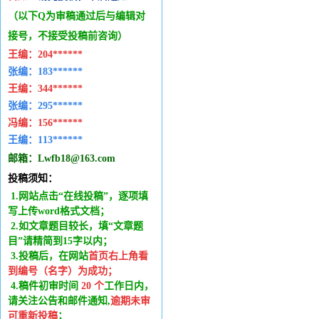
（以下Q为审稿通过后与编辑
对
接号，不接受投稿前咨询）
王编：
204******
张编：183******
王编：
344******
张编：295******
冯编：
156******
王编：
113******
邮箱：
Lwfb18@163.com
投稿须知：
1.网站点击“在线投稿”，逐项填
写上传word格式文档；
2.如文章题目较长，填“文章题
目”请精简到15字以内；
3.投稿后，在网站
首页右上角看
到编号（名字）为成功
；
4.稿件
初审时间
20
个
工作日内
，
请关注公告和邮件通知,
逾期未审
可重新投稿
；