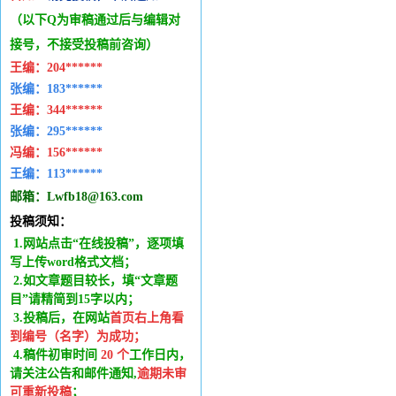
（以下Q为审稿通过后与编辑
对
接号，不接受投稿前咨询）
王编：
204******
张编：183******
王编：
344******
张编：295******
冯编：
156******
王编：
113******
邮箱：
Lwfb18@163.com
投稿须知：
1.网站点击“在线投稿”，逐项填
写上传word格式文档；
2.如文章题目较长，填“文章题
目”请精简到15字以内；
3.投稿后，在网站
首页右上角看
到编号（名字）为成功
；
4.稿件
初审时间
20
个
工作日内
，
请关注公告和邮件通知,
逾期未审
可重新投稿
；