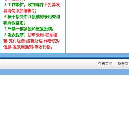
5.工作繁忙，收到邮件
不打算发
者请勿添加编辑Q
；
6
.
概不接受中介投稿的录用查询
和真假鉴定；
7.严禁一稿多投和重复投稿。
8.发表程序：
初审录用-联系编
辑-支付版费-编辑处理-作者核对
信息-发录用通知-等收刊物。
杂志首页
杂志简