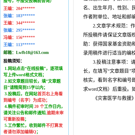
接号，不接受投稿前咨询）
名、出生年月、性别、
王编：
204******
张编：183******
作者附单位、地址和邮
王编：
344******
2.文章学术规范：
张编：295******
所投稿件请保证文章版
冯编：
156******
助：获得国家基金资助
王编：
113******
邮箱：
Lwfb18@163.com
录用稿件进行适当的编
投稿须知：
3.投稿注意事项：
1.网站点击“在线投稿”，逐项填
长，在填写“文章题目”
写上传word格式文档；
核实，看到名字和编号
2.如文章题目较长，填“文章题
目”请精简到15字以内；
求
word
文档）后重投。
3.投稿后，在网站
首页右上角看
《灾害医学与救援
到编号（名字）为成功
；
4.稿件
初审时间
20
个
工作日内
，
请关注公告和邮件通知,
逾期未审
可重新投稿
；
5.工作繁忙，收到邮件
不打算发
者请勿添加编辑Q
；