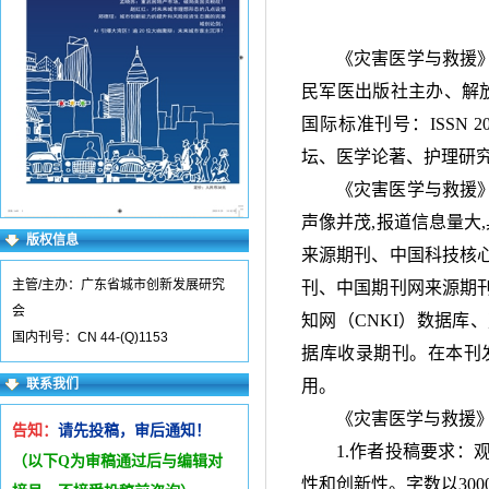
《灾害医学与救援
民军医出版社主办、解
国际标准刊号：
ISSN 2
坛、医学论著、护理研
《灾害医学与救援
声像并茂
,
报道信息量大
,
版权信息
来源期刊、中国科技核
主管/主办：广东省城市创新发展研究
刊、中国期刊网来源期
会
知网（
CNKI
）数据库、
国内刊号：CN 44-(Q)1153
据库收录期刊。在本刊
联系我们
用。
《灾害医学与救援
告知：
请先投稿，审后通知！
1.作者投稿要求
（以下Q为审稿通过后与编辑
对
性和创新性。字数以
300