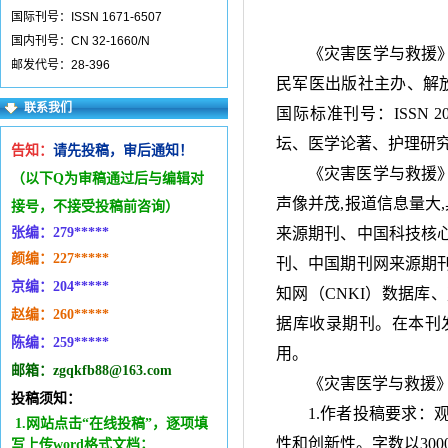
国际刊号：ISSN 1671-6507
国内刊号：CN 32-1660/N
《灾害医学与救援
邮发代号：28-396
民军医出版社主办、解
联系我们
国际标准刊号：
ISSN 2
坛、医学论著、护理研
告知：
请先投稿，审后通知！
《灾害医学与救援
（以下Q为审稿通过后与编辑
对
声像并茂
,
报道信息量大
,
接号，不接受投稿前咨询）
张编：279*****
来源期刊、中国科技核
颜编：227*****
刊、中国期刊网来源期
京编：204*****
知网（
CNKI
）数据库、
赵编：260*****
据库收录期刊。在本刊
陈编：259*****
用。
邮箱：zgqkfb88@163.com
《灾害医学与救援
投稿须知：
1.作者投稿要求
1.网站点击“在线投稿”，逐项填
性和创新性。字数以
300
写上传word格式文档；