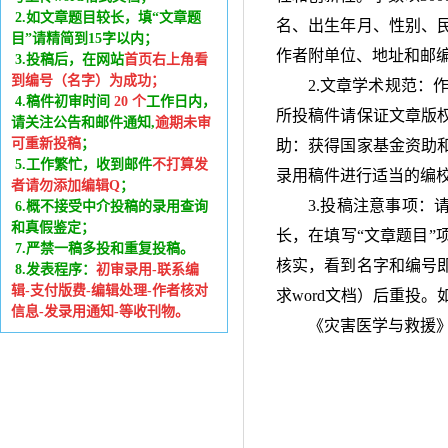
2.如文章题目较长，填“文章题
名、出生年月、性别、
目”请精简到15字以内；
作者附单位、地址和邮
3.投稿后，在网站
首页右上角看
到编号（名字）为成功
；
2.文章学术规范：
4.稿件
初审时间
20
个
工作日内
，
所投稿件请保证文章版
请关注公告和邮件通知,
逾期未审
可重新投稿
；
助：获得国家基金资助
5.工作繁忙，收到邮件
不打算发
录用稿件进行适当的编
者请勿添加编辑Q
；
3.投稿注意事项：
6
.
概不接受中介投稿的录用查询
和真假鉴定；
长，在填写“文章题目”
7.严禁一稿多投和重复投稿。
核实，看到名字和编号
8.发表程序：
初审录用-联系编
辑-支付版费-编辑处理-作者核对
求
word
文档）后重投。
信息-发录用通知-等收刊物。
《灾害医学与救援