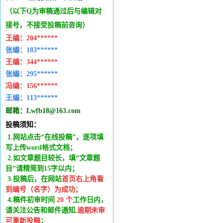
（以下Q为审稿通过后与编辑
对
接号，不接受投稿前咨询）
王编：
204******
张编：183******
王编：
344******
张编：295******
冯编：
156******
王编：
113******
邮箱：
Lwfb18@163.com
投稿须知：
1.网站点击“在线投稿”，逐项填
写上传word格式文档；
2.如文章题目较长，填“文章题
目”请精简到15字以内；
3.投稿后，在网站
首页右上角看
到编号（名字）为成功
；
4.稿件
初审时间
20
个
工作日内
，
请关注公告和邮件通知,
逾期未审
可重新投稿
；