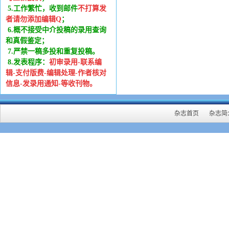
5.工作繁忙，收到邮件
不打算发
者请勿添加编辑Q
；
6
.
概不接受中介投稿的录用查询
和真假鉴定；
7.严禁一稿多投和重复投稿。
8.发表程序：
初审录用-联系编
辑-支付版费-编辑处理-作者核对
信息-发录用通知-等收刊物。
杂志首页
杂志简