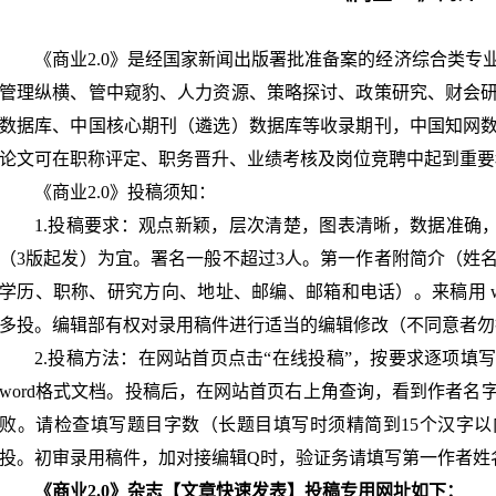
《商业
2.0》是经国家新闻出版
署批准备案的经济综合类专
管理纵横、管中窥豹、人力资源、策略探讨、政策研究、财会
数据库、中国核心期刊（遴选）数据库等收录期刊，中国知网
论文可在职称评定、职务晋升、业绩考核及岗位竞聘中起到重要
《商业
2.0》投稿须知：
1.投稿要求：观点新颖，层次清楚，图表清晰，数据准确，语言
（3
版起发）为宜。署名一般不超过
3人。第一作者附简介（姓
学历、职称、研究方向、地址、邮编、邮箱和电话）。来稿用 w
多投。编辑部有权对录用稿件进行适当的编辑修改（不同意者勿
2.投稿方法：在网站首页点击“在线投稿”，按要求逐项填
word格式文档。投稿后，在网站首页右上角查询，看到作者名
败。请检查填写题目字数（长题目填写时须精简到15个汉字以内
投。初审录用稿件，加对接编辑Q时，验证务请填写第一作者姓
《商业
2.0》杂志【文章快速发表】投稿专用网址如下：