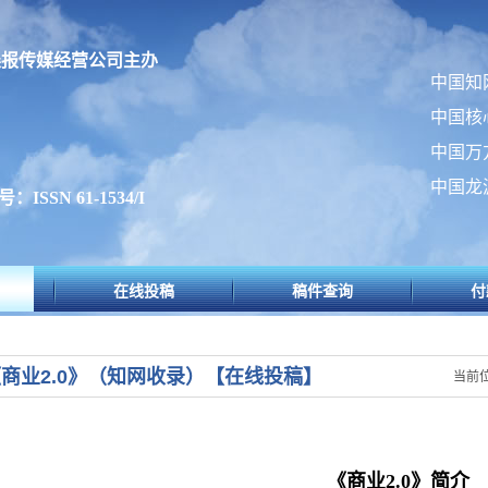
晨报传媒经营公司主办
中国知
中国核
中国万
中国龙
ISSN 61-1534/I
在线投稿
稿件查询
付
商业2.0》（知网收录）【在线投稿】
当前位
《
商业
2.0
》简介