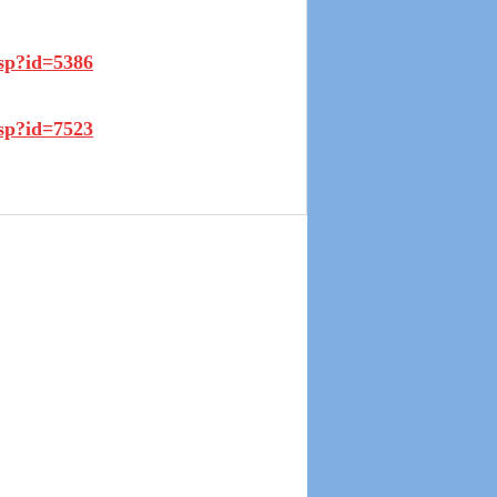
asp?id=5386
asp?id=7523