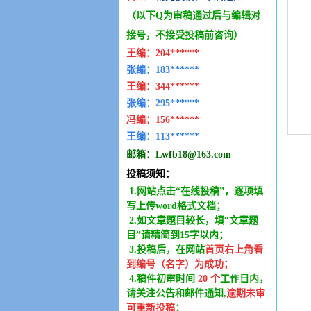
（以下Q为审稿通过后与编辑
对
接号，不接受投稿前咨询）
王编：
204******
张编：183******
王编：
344******
张编：295******
冯编：
156******
王编：
113******
邮箱：
Lwfb18@163.com
投稿须知：
1.网站点击“在线投稿”，逐项填
写上传word格式文档；
2.如文章题目较长，填“文章题
目”请精简到15字以内；
3.投稿后，在网站
首页右上角看
到编号（名字）为成功
；
4.稿件
初审时间
20
个
工作日内
，
请关注公告和邮件通知,
逾期未审
可重新投稿
；