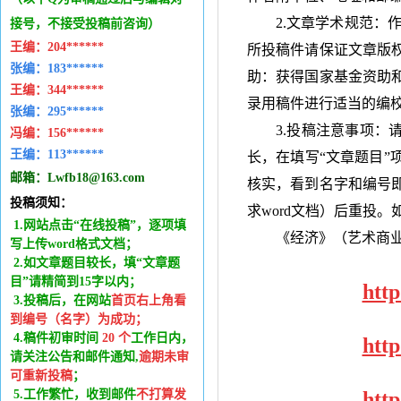
2.文章学术规范：
接号，不接受投稿前咨询）
王编：
204******
所投稿件请保证文章版
张编：183******
助：获得国家基金资助
王编：
344******
录用稿件进行适当的编
张编：295******
3.投稿注意事项：
冯编：
156******
王编：
113******
长，在填写“文章题目”
邮箱：
Lwfb18@163.com
核实，看到名字和编号
投稿须知：
求
word
文档）后重投。
1.网站点击“在线投稿”，逐项填
《经济》（艺术商
写上传word格式文档；
2.如文章题目较长，填“文章题
目”请精简到15字以内；
htt
3.投稿后，在网站
首页右上角看
到编号（名字）为成功
；
4.稿件
初审时间
20
个
工作日内
，
htt
请关注公告和邮件通知,
逾期未审
可重新投稿
；
5.工作繁忙，收到邮件
不打算发
htt