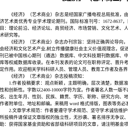
《经济》（艺术商业）杂志是经国家广播电视总局批准，
济艺术类优秀专业学术理论期刊。国际标准刊号：
1672-8637
，
目：理论前沿、经济论坛、商贸经济、市场营销、文化艺术、
术研究等。
《经济》（艺术商业）杂志办刊宗旨：坚持正确舆论导向，
会经济和文化艺术产业
,
树立传播健康社会主义价值观理念，促
刊已被中国核心期刊（遴选）数据库、中文科技期刊数据库、
库等权威数据库收录。在本刊发表的论文可在职称评定、晋升
定作用。欢迎相关学科科研人员、管理人员、教育工作者及各界
《经济》（艺术商业）杂志投稿须知：
1.作者投稿要求：观点新颖，主题明确，层次清楚，数据
性和创新性。字数以
2400-10000
字符为宜。作者署名人数一版不
名、出生年月、性别、民族、籍贯、学历、职称、研究方向、
作者附单位、地址和邮编。来稿用
word
格式排版，图表等务必
2.文章学术规范：作者要遵守学术规范、坚守学术诚信维
所投稿件请保证文章版权的独立性，无抄袭、署名排序无争议
助：获得国家基金资助和省部级科研项目的文章，请注明基金