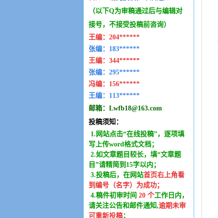
（以下Q为审稿通过后与编辑
对
接号，不接受投稿前咨询）
王编：
204******
张编：183******
王编：
344******
张编：295******
冯编：
156******
王编：
113******
邮箱：
Lwfb18@163.com
投稿须知：
1.网站点击“在线投稿”，逐项填
写上传word格式文档；
2.如文章题目较长，填“文章题
目”请精简到15字以内；
3.投稿后，在网站
首页右上角看
到编号（名字）为成功
；
4.稿件
初审时间
20
个
工作日内
，
请关注公告和邮件通知,
逾期未审
可重新投稿
；