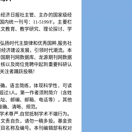
由经济日报社主管、主办的国家级经
国内统一刊号：
11-5199/F
。主要栏
人文教育、教学研究、理论探讨、学
弘扬时代主旋律和优秀国粹
,
服务社
进经济建设发展，引领时代潮流。本
中国期刊网数据库、龙源期刊网数据
考核以及岗位竞聘中起到重要科研认
关注者踊跃投稿！
准确，语言简练，体现科学性、可读
超过
3
人。第一作者须附简介（含姓
地址、邮编、邮箱、电话等），其他
准确、清晰、规范。
护学术尊严
,
自觉抵制学术不端行为。
、文责自负，请勿一稿多投。基金资
项目名称及编号。本刊编辑部有权对