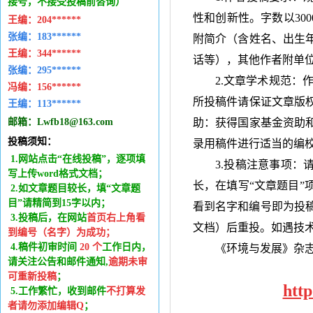
接号，不接受投稿前咨询）
性和创新性。字数以
300
王编：
204******
张编：183******
附简介（含姓名、出生
王编：
344******
话等），其他作者附单
张编：295******
2.文章学术规范：
冯编：
156******
所投稿件请保证文章版
王编：
113******
邮箱：
Lwfb18@163.com
助：获得国家基金资助
投稿须知：
录用稿件进行适当的编
1.网站点击“在线投稿”，逐项填
3.投稿注意事项：
写上传word格式文档；
长，在填写“文章题目”
2.如文章题目较长，填“文章题
目”请精简到15字以内；
看到名字和编号即为投
3.投稿后，在网站
首页右上角看
文档）后重投。如遇技
到编号（名字）为成功
；
4.稿件
初审时间
20
个
工作日内
，
《环境与发展》杂
请关注公告和邮件通知,
逾期未审
可重新投稿
；
htt
5.工作繁忙，收到邮件
不打算发
者请勿添加编辑Q
；