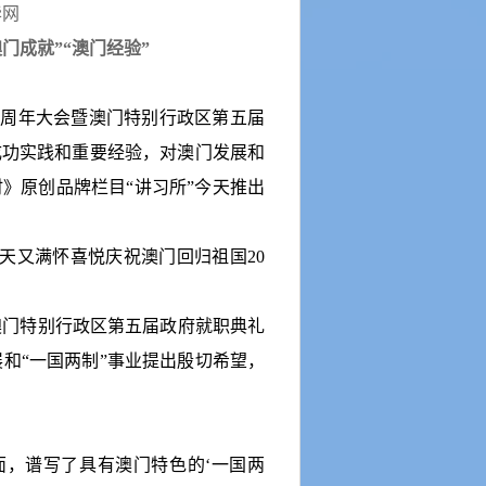
华网
澳门成就
”“
澳门经验
”
0
周年大会暨澳门特别行政区第五届
成功实践和重要经验，对澳门发展和
时》原创品牌栏目
“
讲习所
”
今天推出
天又满怀喜悦庆祝澳门回归祖国
20
澳门特别行政区第五届政府就职典礼
展和
“
一国两制
”
事业提出殷切希望，
面，谱写了具有澳门特色的
‘
一国两