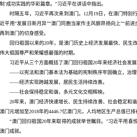
制
’
成功实践的华彩篇章。
”
习近平在讲话中指出。
时隔五年，习近平再次来到澳门。
12
月
19
日，在澳门特别
近平用
“
发展日新月异
”“
澳门同胞当家作主风貌昂扬向上
”“
前进
再到澳门的切身感受。
回归祖国以来的
20
年，是澳门历史上经济发展最快、民生
伟大祖国尊严和荣耀感最强的时期。
习近平从三个方面概括了澳门回归祖国
20
年来经济社会发展
——
以宪法和澳门基本法为基础的宪制秩序牢固确立，治理
——
经济实现跨越发展，居民生活持续改善。
——
社会保持稳定和谐，多元文化交相辉映。
20
年来，澳门经济快速增长、民生持续改善、社会稳定和谐
澳门元增加至
2018
年的
4446.7
亿澳门元，人均地区生产总值已排
“
澳门回归祖国
20
年来取得的成就举世瞩目。
”
习近平用喜
澳门成就。