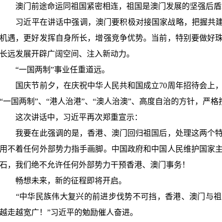
澳门前途命运同祖国紧密相连，祖国是澳门发展的坚强后盾
习近平在讲话中强调，澳门要积极对接国家战略，把握共
机遇，更好发挥自身所长，增强竞争优势。当前，特别要做好
长远发展开辟广阔空间、注入新动力。
“
一国两制
”
事业任重道远。
国庆节前夕，在庆祝中华人民共和国成立
70
周年招待会上
“
一国两制
”
、
“
港人治港
”
、
“
澳人治澳
”
、高度自治的方针，严格
这次讲话中，习近平再次郑重宣示：
我要在此强调的是，香港、澳门回归祖国后，处理这两个特
用不着任何外部势力指手画脚。中国政府和中国人民维护国家
石，我们绝不允许任何外部势力干预香港、澳门事务！
畅想未来，新的征程即将开启。
“
中华民族伟大复兴的前进步伐势不可挡，香港、澳门与祖
越走越宽广！
”
习近平的勉励催人奋进。