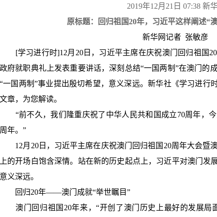
2019年
12
月
21
日
07:38
新
原标题：回归祖国
20
年，习近平这样阐述
“
新华网记者
张敏彦
[
学习进行时
]12
月
20
日，习近平主席在庆祝澳门回归祖国
2
政府就职典礼上发表重要讲话，深刻总结
“
一国两制
”
在澳门的
“
一国两制
”
事业提出殷切希望，意义深远。新华社《学习进行
文章，为您解读。
“
前不久，我们隆重庆祝了中华人民共和国成立
70
周年，今
周年。
”
12
月
20
日，习近平主席在庆祝澳门回归祖国
20
周年大会暨
上的开场白饱含深情。站在新的历史起点上，习近平对澳门发
意义深远。
回归
20
年
——
澳门成就
“
举世瞩目
”
澳门回归祖国
20
年来，
“
开创了澳门历史上最好的发展局