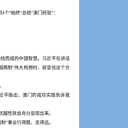
用
4
个
“
始终
”
总结
“
澳门经验
”
：
凝结而成的中国智慧。习近平在讲话
国两制
”
伟大构想时，就坚信这个方
。
近平指出，澳门的成功实践告诉我
优越性就会充分显现出来。
两制
”
事业行得稳、走得远。