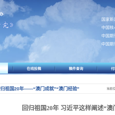
办
国家新
中国核
中国期
中国期
在线投稿
稿件查询
付
归祖国20年——“澳门成就”“澳门经验”
当前位
回归祖国
20
年 习近平这样阐述
“
澳