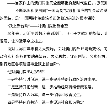
——
当家作主的澳门同胞完全能够担负起时代重任，把特别
——
不断巩固和发展同
“
一国两制
”
实践相适应的社会政治
的团结，是
“
一国两制
”
始终沿着正确轨道前进的根本保障。
“
跃上新台阶
”——
对澳门提出新希望
20
年来，习近平曾数度来到澳门。《七子之歌》的旋律，
发展，让习近平牵之挂之。
面对世界百年未有之大变局，面对澳门内外环境新变化，习
政府和社会各界要站高望远、居安思危，守正创新、务实有为
别行政区各项建设事业跃上新台阶
”
。
他对澳门提出
4
点希望：
一是坚持与时俱进，进一步提升特别行政区治理水平。
二是坚持开拓创新，进一步推动经济持续健康发展。
三是坚持以人为本，进一步保障和改善民生。
四是坚持包容共济，进一步促进社会和谐稳定。