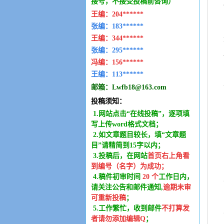
接号，不接受投稿前咨询）
王编：
204******
张编：183******
王编：
344******
张编：295******
冯编：
156******
王编：
113******
邮箱：
Lwfb18@163.com
投稿须知：
1.网站点击“在线投稿”，逐项填
写上传word格式文档；
2.如文章题目较长，填“文章题
目”请精简到15字以内；
3.投稿后，在网站
首页右上角看
到编号（名字）为成功
；
4.稿件
初审时间
20
个
工作日内
，
请关注公告和邮件通知,
逾期未审
可重新投稿
；
5.工作繁忙，收到邮件
不打算发
者请勿添加编辑Q
；