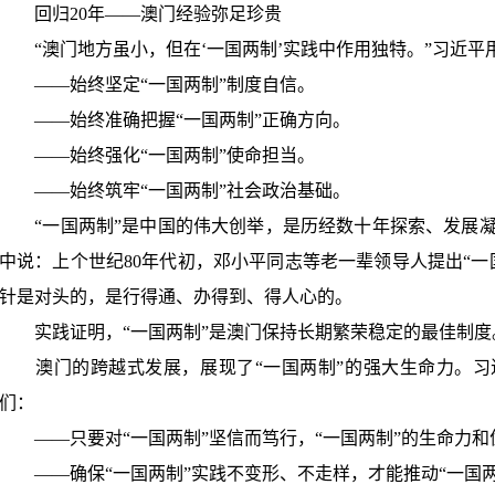
回归
20
年
——
澳门经验弥足珍贵
“
澳门地方虽小，但在
‘
一国两制
’
实践中作用独特。
”
习近平
——
始终坚定
“
一国两制
”
制度自信。
——
始终准确把握
“
一国两制
”
正确方向。
——
始终强化
“
一国两制
”
使命担当。
——
始终筑牢
“
一国两制
”
社会政治基础。
“
一国两制
”
是中国的伟大创举，是历经数十年探索、发展
中说：上个世纪
80
年代初，邓小平同志等老一辈领导人提出
“
一
针是对头的，是行得通、办得到、得人心的。
实践证明，
“
一国两制
”
是澳门保持长期繁荣稳定的最佳制度
澳门的跨越式发展，展现了
“
一国两制
”
的强大生命力。习
们：
——
只要对
“
一国两制
”
坚信而笃行，
“
一国两制
”
的生命力和
——
确保
“
一国两制
”
实践不变形、不走样，才能推动
“
一国