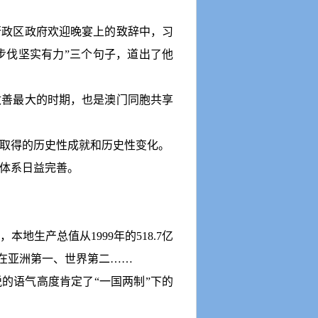
行政区政府欢迎晚宴上的致辞中，习
步伐坚实有力
”
三个句子，道出了他
改善最大的时期，也是澳门同胞共享
取得的历史性成就和历史性变化。
体系日益完善。
，本地生产总值从
1999
年的
518.7
亿
在亚洲第一、世界第二……
悦的语气高度肯定了
“
一国两制
”
下的