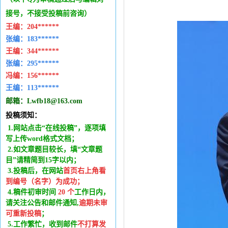
接号，不接受投稿前咨询）
王编：
204******
张编：183******
王编：
344******
张编：295******
冯编：
156******
王编：
113******
邮箱：
Lwfb18@163.com
投稿须知：
1.网站点击“在线投稿”，逐项填
写上传word格式文档；
2.如文章题目较长，填“文章题
目”请精简到15字以内；
3.投稿后，在网站
首页右上角看
到编号（名字）为成功
；
4.稿件
初审时间
20
个
工作日内
，
请关注公告和邮件通知,
逾期未审
可重新投稿
；
5.工作繁忙，收到邮件
不打算发