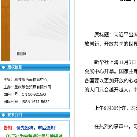
原标题：习近平出
放创新、开放共享的世界
新华社上海
11
月
5
日
版权信息
会展中心开幕。国家主
主管：科技部西南信息中心
各国要以更加开放的心
主办：重庆维普资讯有限公司
的大门只会越开越大，
国内刊号：CN 50-9215/G
国际刊号：ISSN 1671-5632
上午
9
时
30
分许，习
联系我们
在热烈的掌声中，
告知：
请先投稿，审后通知！
（以下Q为审稿通过后与编辑
对