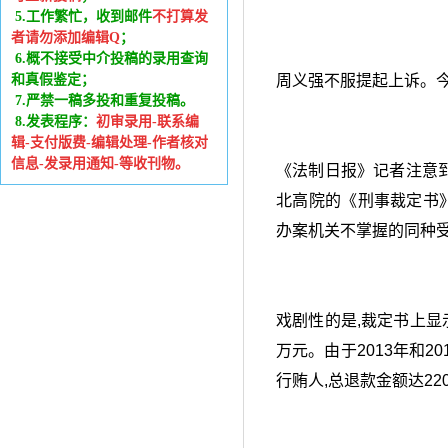
5.工作繁忙，收到邮件
不打算发
者请勿添加编辑Q
；
6
.
概不接受中介投稿的录用查询
和真假鉴定；
周义强不服提起上诉。今
7.严禁一稿多投和重复投稿。
8.发表程序：
初审录用-联系编
辑-支付版费-编辑处理-作者核对
信息-发录用通知-等收刊物。
《法制日报》记者注意到
北高院的《刑事裁定书
办案机关不掌握的同种受
戏剧性的是,裁定书上显
万元。由于2013年和2
行贿人,总退款金额达22