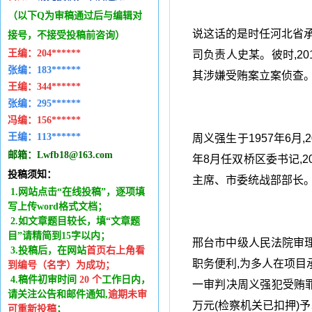
（以下Q为审稿通过后与编辑
对
说这话的是时任河北省
接号，不接受投稿前咨询）
王编：
204******
司负责人史某。彼时,20
张编：183******
其涉嫌受贿案立案侦查
王编：
344******
张编：295******
冯编：
156******
王编：
113******
周义强生于1957年6月,
邮箱：
Lwfb18@163.com
年8月任双桥区委书记,2
投稿须知：
主席、市委统战部部长
1.网站点击“在线投稿”，逐项填
写上传word格式文档；
2.如文章题目较长，填“文章题
目”请精简到15字以内；
邢台市中级人民法院审理
3.投稿后，在网站
首页右上角看
职务便利,为多人在项目
到编号（名字）为成功
；
4.稿件
初审时间
20
个
工作日内
，
一审判决周义强犯受贿罪
请关注公告和邮件通知,
逾期未审
万元(检察机关已扣押)
可重新投稿
；