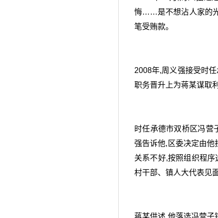
悔……是不想沾人家的光
笔受贿款。
2008年,周义强接受
职务晋升上为蒋某谋取利益
时任承德市双桥区冯营子
强告诉他,区委决定由他
关系不好,按照组织程序
村干部、镇人大代表见面
蒋某供述,他落选冯营子